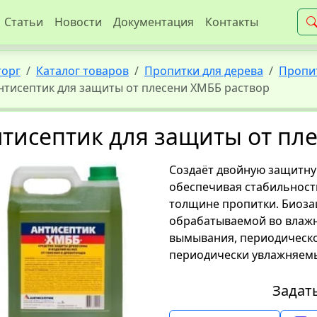
Статьи
Новости
Документация
Контакты
торг
Каталог товаров
Пропитки для дерева
Пропит
нтисептик для защиты от плесени ХМББ раствор
тисептик для защиты от пл
Создаёт двойную защитну
обеспечивая стабильност
толщине пропитки. Биоза
обрабатываемой во влажн
вымывания, периодическо
периодически увлажняем
Задат