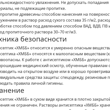
льножидкостного увлажнения. Не допускать попадания 
риалы, не подлежащие пропитке.
пропитке древесины способом нанесения на поверхност
ужением в раствор расход сухого состава 35 г/м2, расх
ботке способом под давлением способом ВАД, ВДВ, ПВ и т
од пропиточного раствора 30–70 кг/м3.
хника безопасности
септик «ХМББ» относится к умеренно опасным веществам 
септика «ХМББ» относятся к малоопасным веществам (кл
воопасны. К работе с антисептиком «ХМББ» допускаютс
,прошедшие медицинский осмотр, обученные правилам 
изводить на открытом воздухе или в хорошо проветри
видуальные средства защиты: спецодежду, резиновые п
юдать правила личной гигиены.
анение
септик «ХМББ» в сухом виде хранится в плотно закрыто
ения не ограничен. Растворы антисептика «ХМББ» хра