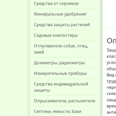
Средства от сорняков
Минеральные удобрения
Средства защиты растений
Садовые компостеры
О
Отпугиватели собак, птиц,
Защи
змей
клас
усло
Дозиметры, радиометры
обш
Измерительные приборы
Вид
тру
Средства индивидуальной
черн
защиты
скле
защи
Опрыскиватели, распылители
врем
Септики, емкости, баки
анти