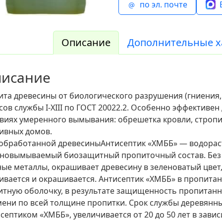
по эл. почте
Описание
Дополнительные х
писание
та древесины от биологического разрушения (гниения,
сов службы I-ХIII по ГОСТ 20022.2. Особенно эффективе
виях умеренного вымывания: обрешетка кровли, стропи
ивных домов.
 обработанной древесиныАнтисептик «ХМББ» — водорас
дновымываемый биозащитный пропиточный состав. Без 
ые металлы, окрашивает древесину в зеленоватый цвет
ивается и окрашивается. Антисептик «ХМББ» в пропита
тную оболочку, в результате защищенность пропитанн
ени по всей толщине пропитки. Срок службы деревянн
септиком «ХМББ», увеличивается от 20 до 50 лет в зави