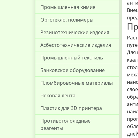
анти
Промышленная химия
Внеш
пред
Оргстекло, полимеры
П
Резинотехнические изделия
Раст
путе
Асбестотехнические изделия
Для 
Промышленный текстиль
квал
стол
Банковское оборудование
мех
нано
Пломбировочные материалы
слое
Чековая лента
обра
анти
Пластик для 3D принтера
наил
проп
Противогололедные
обле
реагенты
дней