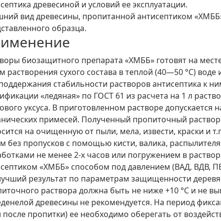
септика древесиной и условий ее эксплуатации.
ний вид древесины, пропитанной антисептиком «ХМББ»
ставленного образца.
рименение
воры биозащитного препарата «ХМББ» готовят на мест
м растворения сухого состава в теплой (40—50 °С) воде из
поддержания стабильности растворов антисептика к ни
ификации «ледяная» по ГОСТ 61 из расчета на 1 л раство
ового уксуса. В приготовленном растворе допускается 
анических примесей. Полученный пропиточный раствор
сится на очищенную от пыли, мела, извести, краски и 
м без пропусков с помощью кисти, валика, распылителя
ботками не менее 2-х часов или погружением в раство
септиком «ХМББ» способом под давлением (ВАД, ВДВ, П
учший результат по параметрам защищенности деревя
иточного раствора должна быть не ниже +10 °С и не вы
денелой древесины не рекомендуется. На период фикса
 после пропитки) ее необходимо оберегать от воздейс