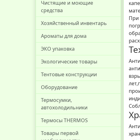
Чистящие и моющие
капе
средства
мате
При 
Хозяйственный инвентарь
погр
обра
Ароматы для дома
расх
Те
ЭКО упаковка
Анти
Экологические товары
анти
Тентовые конструкции
взры
лет
Оборудование
про
инди
Термосумки,
Собл
автохолодильники
Хр
Термосы THERMOS
Анти
Товары первой
хран