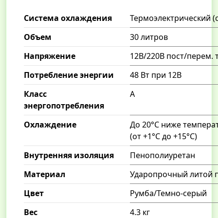
Система охлаждения
Термоэлектрический (
Объем
30 литров
Напряжение
12В/220В пост/перем. 
Потребление энергии
48 Вт при 12В
Класс
А
энергопотребления
Охлаждение
До 20°С ниже темпер
(от +1°С до +15°С)
Внутренняя изоляция
Пенополиуретан
Материал
Ударопрочный литой 
Цвет
Румба/Темно-серый
Вес
4.3 кг