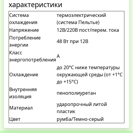
характеристики
Система
термоэлектрический
охлаждения
(система Пельтье)
Напряжение
12В/220В пост/перем. тока
Потребление
48 Вт при 12В
энергии
Класс
А
энергопотребления
до 20°С ниже температуры
Охлаждение
окружающей среды (от +1°С
до +15°С)
Внутренняя
пенополиуретан
изоляция
ударопрочный литой
Материал
пластик
Цвет
румба/Темно-серый