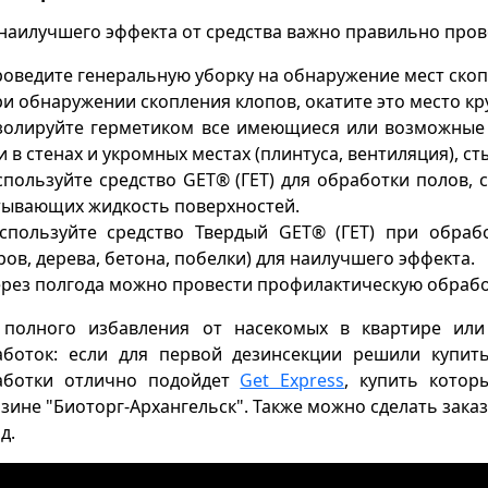
наилучшего эффекта от средства важно правильно пров
роведите генеральную уборку на обнаружение мест ско
ри обнаружении скопления клопов, окатите это место к
золируйте герметиком все имеющиеся или возможные 
 в стенах и укромных местах (плинтуса, вентиляция), с
спользуйте средство GET® (ГЕТ) для обработки полов, с
тывающих жидкость поверхностей.
Используйте средство Твердый GET® (ГЕТ) при обра
ров, дерева, бетона, побелки) для наилучшего эффекта.
ерез полгода можно провести профилактическую обработ
 полного избавления от насекомых в квартире или
боток: если для первой дезинсекции решили купить 
аботки отлично подойдет
Get Express
, купить кото
зине "Биоторг-Архангельск". Также можно сделать заказ 
д.