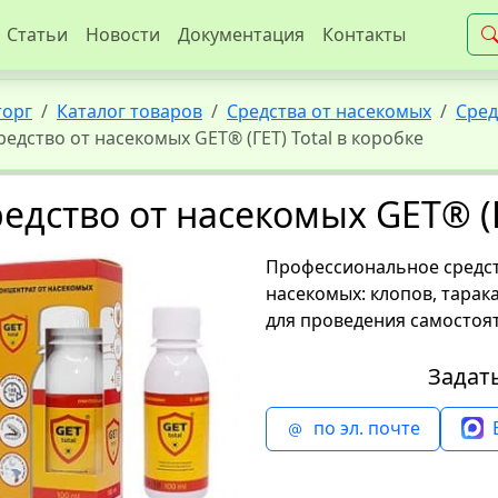
Статьи
Новости
Документация
Контакты
торг
Каталог товаров
Средства от насекомых
Сред
редство от насекомых GET® (ГЕТ) Total в коробке
едство от насекомых GET® (Г
Профессиональное средств
насекомых: клопов, тарака
для проведения самостоя
Задат
по эл. почте