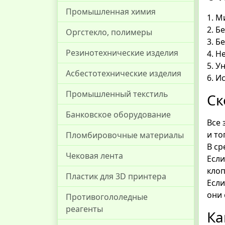
Промышленная химия
1. М
2. Б
Оргстекло, полимеры
3. Б
Резинотехнические изделия
4. Н
5. У
Асбестотехнические изделия
6. И
Промышленный текстиль
Ск
Банковское оборудование
Все 
и то
Пломбировочные материалы
В ср
Чековая лента
Есл
клоп
Пластик для 3D принтера
Если
они 
Противогололедные
реагенты
Ка