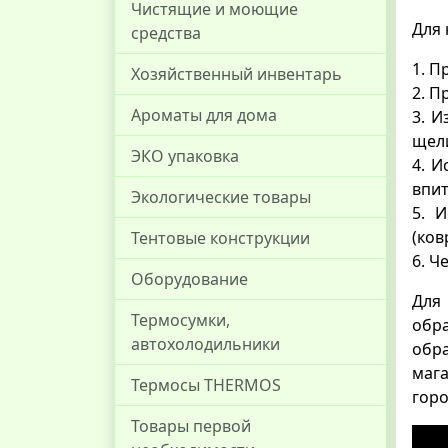
Чистящие и моющие
Для 
средства
1. П
Хозяйственный инвентарь
2. П
Ароматы для дома
3. И
щели
ЭКО упаковка
4. И
впи
Экологические товары
5. 
(ков
Тентовые конструкции
6. Ч
Оборудование
Для
Термосумки,
обра
автохолодильники
обр
мага
Термосы THERMOS
горо
Товары первой