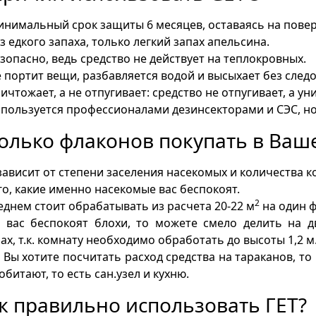
инимальный срок защиты 6 месяцев, оставаясь на поверх
ез едкого запаха, только легкий запах апельсина.
езопасно, ведь средство не действует на теплокровных.
е портит вещи, разбавляется водой и высыхает без следо
ничтожает, а не отпугивает: средство не отпугивает, а у
спользуется профессионалами дезинсекторами и СЭС, н
олько флаконов покупать в Ваш
зависит от степени заселения насекомых и количества 
го, какие именно насекомые вас беспокоят.
2
еднем стоит обрабатывать из расчета 20-22 м
на один ф
и вас беспокоят блохи, то можете смело делить на д
ах, т.к. комнату необходимо обработать до высоты 1,2 м
 Вы хотите посчитать расход средства на тараканов, то 
обитают, то есть сан.узел и кухню.
к правильно использовать ГЕТ?