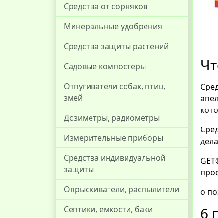
Средства от сорняков
Минеральные удобрения
Средства защиты растений
Чт
Садовые компостеры
Отпугиватели собак, птиц,
Сре
змей
апел
кото
Дозиметры, радиометры
Сре
Измерительные приборы
дела
Средства индивидуальной
GET
защиты
проф
Опрыскиватели, распылители
о по
6 
Септики, емкости, баки