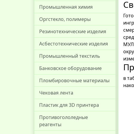
Св
Промышленная химия
Гото
Оргстекло, полимеры
ингр
сме
Резинотехнические изделия
сред
Асбестотехнические изделия
МУЛ
окру
Промышленный текстиль
изме
Пр
Банковское оборудование
в т
Пломбировочные материалы
нако
Чековая лента
Пластик для 3D принтера
Противогололедные
реагенты