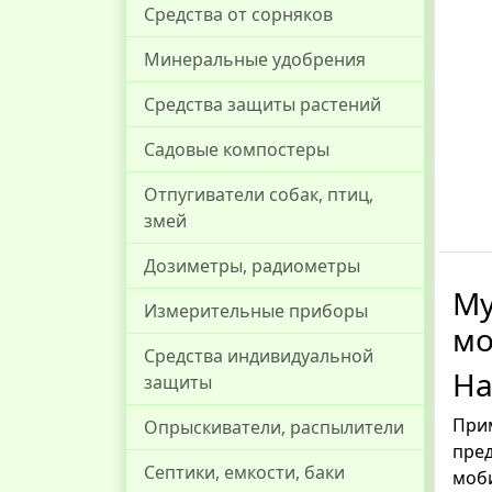
Средства от сорняков
Минеральные удобрения
Средства защиты растений
Садовые компостеры
Отпугиватели собак, птиц,
змей
Дозиметры, радиометры
Му
Измерительные приборы
мо
Средства индивидуальной
На
защиты
Прим
Опрыскиватели, распылители
пред
Септики, емкости, баки
моби