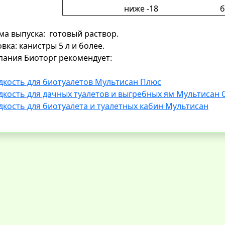
ниже -18
б
а выпуска: готовый раствор.
вка: канистры 5 л и более.
ания Биоторг рекомендует:
кость для биотуалетов Мультисан Плюс
кость для дачных туалетов и выгребных ям Мультисан 
кость для биотуалета и туалетных кабин Мультисан