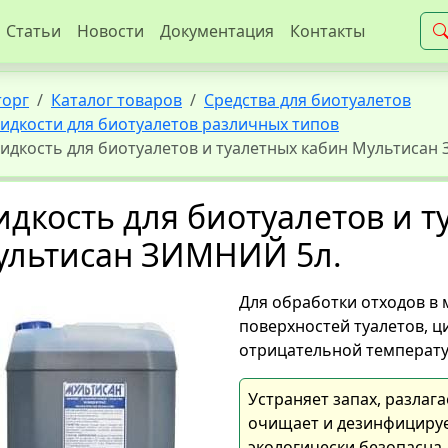
Статьи
Новости
Документация
Контакты
торг
Каталог товаров
Средства для биотуалетов
идкости для биотуалетов различных типов
идкость для биотуалетов и туалетных кабин Мультисан
дкость для биотуалетов и т
ультисан ЗИМНИЙ 5л.
Для обработки отходов в 
поверхностей туалетов, 
отрицательной температу
Устраняет запах, разлаг
очищает и дезинфицируе
экологически безопасна.