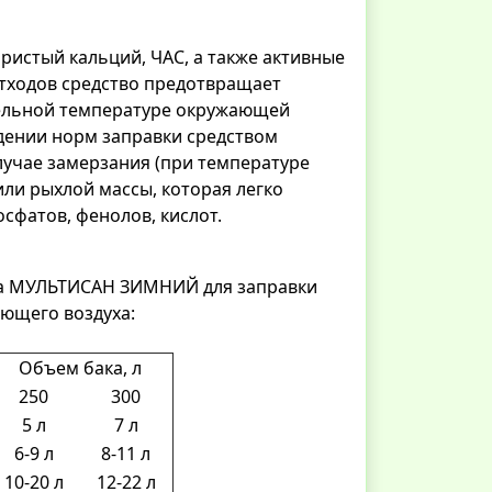
ристый кальций, ЧАС, а также активные
тходов средство предотвращает
ельной температуре окружающей
юдении норм заправки средством
чае замерзания (при температуре
ли рыхлой массы, которая легко
осфатов, фенолов, кислот.
ва МУЛЬТИСАН ЗИМНИЙ для заправки
ющего воздуха:
Объем бака, л
250
300
5 л
7 л
6-9 л
8-11 л
10-20 л
12-22 л