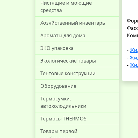
Чистящие и моющие
средства
Форм
Хозяйственный инвентарь
Фасо
Комп
Ароматы для дома
ЭКО упаковка
-
Жид
-
Жид
Экологические товары
-
Жид
Тентовые конструкции
Оборудование
Термосумки,
автохолодильники
Термосы THERMOS
Товары первой